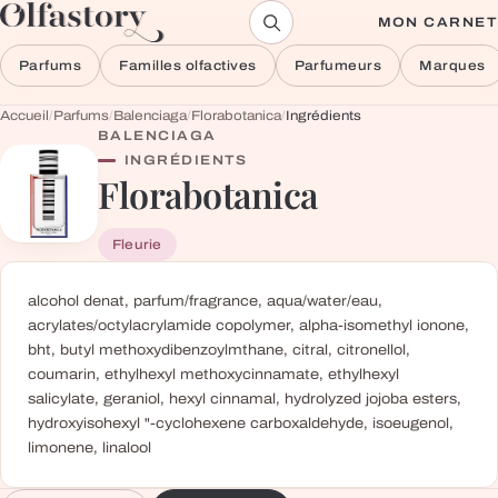
Aller au contenu
MON CARNET
Parfums
Familles olfactives
Parfumeurs
Marques
Accueil
/
Parfums
/
Balenciaga
/
Florabotanica
/
Ingrédients
BALENCIAGA
INGRÉDIENTS
Florabotanica
Fleurie
alcohol denat, parfum/fragrance, aqua/water/eau,
acrylates/octylacrylamide copolymer, alpha-isomethyl ionone,
bht, butyl methoxydibenzoylmthane, citral, citronellol,
coumarin, ethylhexyl methoxycinnamate, ethylhexyl
salicylate, geraniol, hexyl cinnamal, hydrolyzed jojoba esters,
hydroxyisohexyl "-cyclohexene carboxaldehyde, isoeugenol,
limonene, linalool