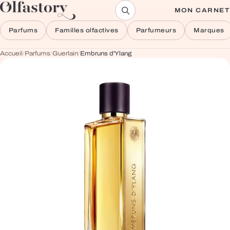
Aller au contenu
MON CARNET
Parfums
Familles olfactives
Parfumeurs
Marques
Accueil
/
Parfums
/
Guerlain
/
Embruns d'Ylang