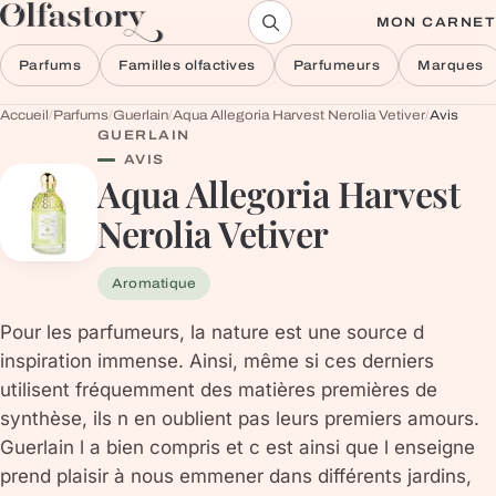
Aller au contenu
MON CARNET
Parfums
Familles olfactives
Parfumeurs
Marques
Accueil
/
Parfums
/
Guerlain
/
Aqua Allegoria Harvest Nerolia Vetiver
/
Avis
GUERLAIN
AVIS
Aqua Allegoria Harvest
Nerolia Vetiver
Aromatique
Pour les parfumeurs, la nature est une source d
inspiration immense. Ainsi, même si ces derniers
utilisent fréquemment des matières premières de
synthèse, ils n en oublient pas leurs premiers amours.
Guerlain l a bien compris et c est ainsi que l enseigne
prend plaisir à nous emmener dans différents jardins,