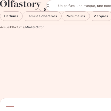
Aller au contenu
Rechercher un parfum
Parfums
Familles olfactives
Parfumeurs
Marques
Accueil
/
Parfums
/
Miel & Citron