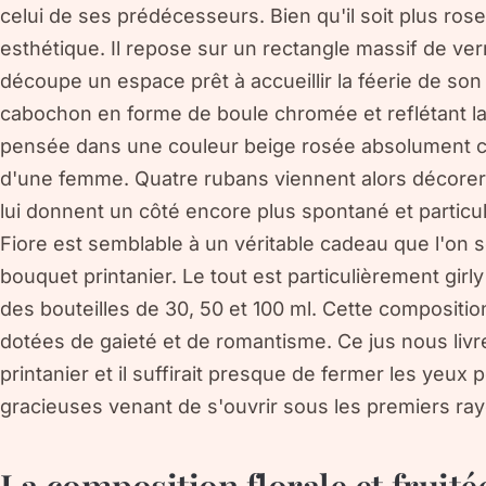
celui de ses prédécesseurs. Bien qu'il soit plus ros
esthétique. Il repose sur un rectangle massif de ve
découpe un espace prêt à accueillir la féerie de son 
cabochon en forme de boule chromée et reflétant la l
pensée dans une couleur beige rosée absolument ch
d'une femme. Quatre rubans viennent alors décorer 
lui donnent un côté encore plus spontané et particuli
Fiore est semblable à un véritable cadeau que l'on s
bouquet printanier. Le tout est particulièrement girl
des bouteilles de 30, 50 et 100 ml. Cette compositi
dotées de gaieté et de romantisme. Ce jus nous livr
printanier et il suffirait presque de fermer les yeux 
gracieuses venant de s'ouvrir sous les premiers ray
La composition florale et fruité