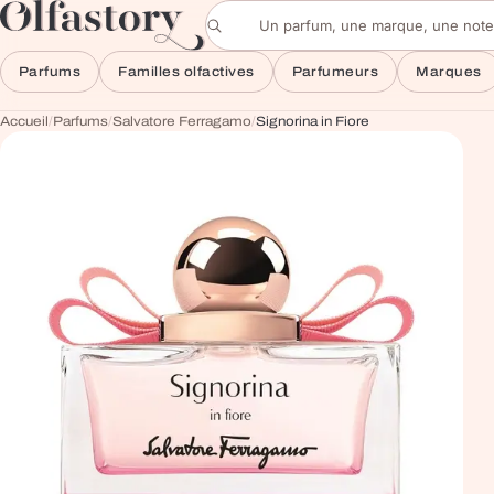
Aller au contenu
Rechercher un parfum
Parfums
Familles olfactives
Parfumeurs
Marques
Accueil
/
Parfums
/
Salvatore Ferragamo
/
Signorina in Fiore