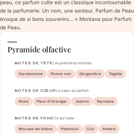
peau, ce parfum culte est un classique incontournable
de la parfumerie. Un nom, une senteur, Parfum de Peau
évoque de si bons souvenirs... » Montana pour Parfum
de Peau.
Pyramide olfactive
Les premières minutes
NOTES DE TÊTE
Cardamome
Poivre noir
Gingembre
Tagète
Le cœur du parfum
NOTES DE CŒUR
Rose
Fleur d'Oranger
Jasmin
Narcisse
Ce qui reste
NOTES DE FOND
Mousse de chêne
Patchouli
Cuir
Ambre