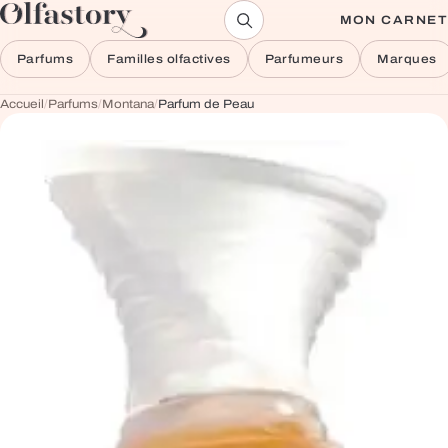
Aller au contenu
MON CARNET
Parfums
Familles olfactives
Parfumeurs
Marques
Accueil
/
Parfums
/
Montana
/
Parfum de Peau