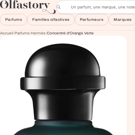
Aller au contenu
Rechercher un parfum
Parfums
Familles olfactives
Parfumeurs
Marques
Accueil
/
Parfums
/
Hermès
/
Concentré d'Orange Verte