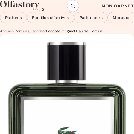
Aller au contenu
MON CARNET
Parfums
Familles olfactives
Parfumeurs
Marques
Accueil
/
Parfums
/
Lacoste
/
Lacoste Original Eau de Parfum