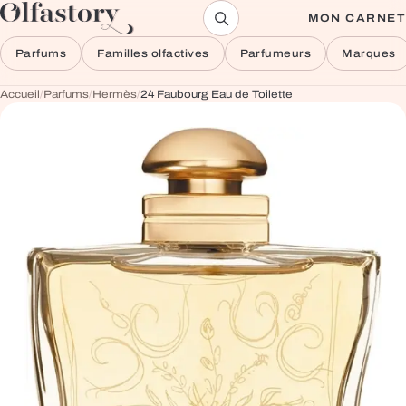
Aller au contenu
MON CARNET
Parfums
Familles olfactives
Parfumeurs
Marques
Accueil
/
Parfums
/
Hermès
/
24 Faubourg Eau de Toilette