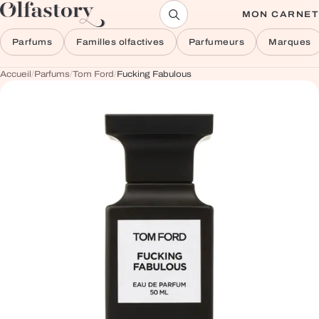
Aller au contenu
MON CARNET
Parfums
Familles olfactives
Parfumeurs
Marques
Accueil
/
Parfums
/
Tom Ford
/
Fucking Fabulous