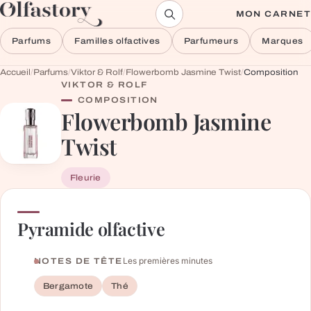
Aller au contenu
MON CARNET
Parfums
Familles olfactives
Parfumeurs
Marques
Accueil
/
Parfums
/
Viktor & Rolf
/
Flowerbomb Jasmine Twist
/
Composition
VIKTOR & ROLF
COMPOSITION
Flowerbomb Jasmine
Twist
Fleurie
Pyramide olfactive
Les premières minutes
NOTES DE TÊTE
Bergamote
Thé