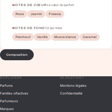
Le cœur du parfum
NOTES DE CŒUR
Rose
Jasmin
Freesia
Ce qui reste
NOTES DE FOND
Patchouli
Vanille
Muscs blancs
Caramel
Composition
EXPLORER
OLFASTORY
Parfums
Mentions légales
Familles olfactives
Confidentialité
Parfumeurs
Marques