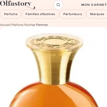
Aller au contenu
MON CARNET
Parfums
Familles olfactives
Parfumeurs
Marques
Accueil
/
Parfums
/
Rochas
/
Femme