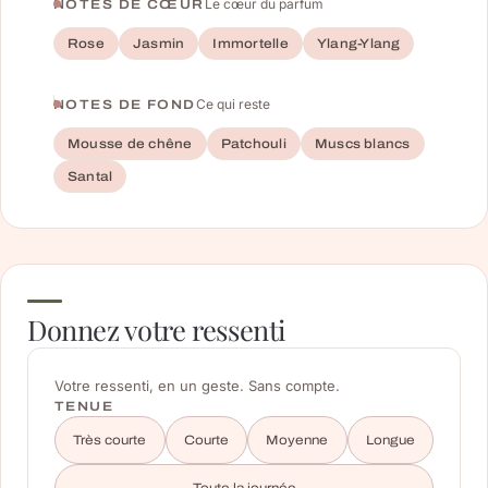
Le cœur du parfum
NOTES DE CŒUR
Rose
Jasmin
Immortelle
Ylang-Ylang
Ce qui reste
NOTES DE FOND
Mousse de chêne
Patchouli
Muscs blancs
Santal
Donnez votre ressenti
Votre ressenti, en un geste. Sans compte.
TENUE
Très courte
Courte
Moyenne
Longue
Toute la journée