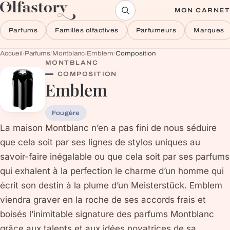
Aller au contenu
MON CARNET
Parfums
Familles olfactives
Parfumeurs
Marques
Accueil
/
Parfums
/
Montblanc
/
Emblem
/
Composition
MONTBLANC
COMPOSITION
Emblem
Fougère
La maison Montblanc n’en a pas fini de nous séduire
que cela soit par ses lignes de stylos uniques au
savoir-faire inégalable ou que cela soit par ses parfums
qui exhalent à la perfection le charme d’un homme qui
écrit son destin à la plume d’un Meisterstück. Emblem
viendra graver en la roche de ses accords frais et
boisés l’inimitable signature des parfums Montblanc
grâce aux talents et aux idées novatrices de sa