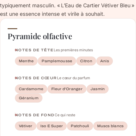
typiquement masculin. « L’Eau de Cartier Vétiver Bleu »
est une essence intense et virile à souhait.
Pyramide olfactive
Les premières minutes
NOTES DE TÊTE
Menthe
Pamplemousse
Citron
Anis
Le cœur du parfum
NOTES DE CŒUR
Cardamome
Fleur d'Oranger
Jasmin
Géranium
Ce qui reste
NOTES DE FOND
Vétiver
Iso E Super
Patchouli
Muscs blancs