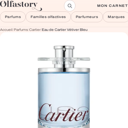
Aller au contenu
MON CARNET
Parfums
Familles olfactives
Parfumeurs
Marques
Accueil
/
Parfums
/
Cartier
/
Eau de Cartier Vétiver Bleu