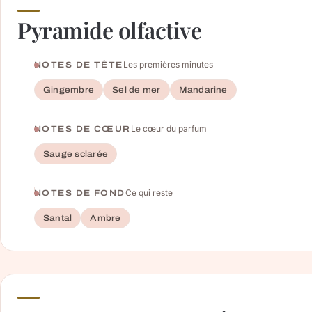
Pyramide olfactive
Les premières minutes
NOTES DE TÊTE
Gingembre
Sel de mer
Mandarine
Le cœur du parfum
NOTES DE CŒUR
Sauge sclarée
Ce qui reste
NOTES DE FOND
Santal
Ambre