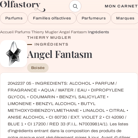
Aller au contenu
MON CARNET
Parfums
Familles olfactives
Parfumeurs
Marques
Accueil
/
Parfums
/
Thierry Mugler
/
Angel Fantasm
/
Ingrédients
THIERRY MUGLER
INGRÉDIENTS
Angel Fantasm
Boisée
2042237 05 - INGREDIENTS: ALCOHOL • PARFUM /
FRAGRANCE • AQUA / WATER / EAU • DIPROPYLENE
GLYCOL • COUMARIN • BENZYL SALICYLATE •
LIMONENE • BENZYL ALCOHOL • BUTYL
METHOXYDIBENZOYLMETHANE • LINALOOL • CITRAL •
ANISE ALCOHOL • CI 60730 / EXT. VIOLET 2 • CI 42090 /
BLUE 1 • CI 17200 / RED 33 (F.I.L. N70039814/1). Les listes
d’ingrédients entrant dans la composition des produits de
notre marque sont régulièrement mises à jour. Avant d’utiliser