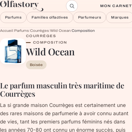
Aller au contenu
MON CARNET
Parfums
Familles olfactives
Parfumeurs
Marques
Accueil
/
Parfums
/
Courrèges
/
Wild Ocean
/
Composition
COURRÈGES
COMPOSITION
Wild Ocean
Boisée
Le parfum masculin très maritime de
Courrèges
La si grande maison Courrèges est certainement une
des rares maisons de parfumerie à avoir connu autant
de vies, tant les premiers parfums féminins nés dans
les années 70-80 ont connu un énorme succès, puis