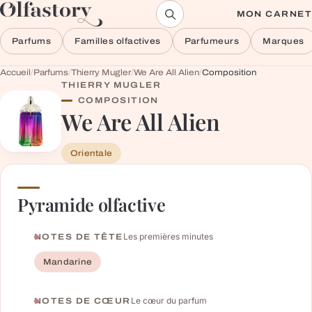
Aller au contenu
MON CARNET
Parfums
Familles olfactives
Parfumeurs
Marques
Accueil
/
Parfums
/
Thierry Mugler
/
We Are All Alien
/
Composition
THIERRY MUGLER
COMPOSITION
We Are All Alien
Orientale
Pyramide olfactive
Les premières minutes
NOTES DE TÊTE
Mandarine
Le cœur du parfum
NOTES DE CŒUR