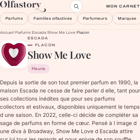
Aller au contenu
MON CARNET
Parfums
Familles olfactives
Parfumeurs
Marques
Accueil
/
Parfums
/
Escada
/
Show Me Love
/
Flacon
ESCADA
FLACON
Show Me Love
Fleurie
Depuis la sortie de son tout premier parfum en 1990, la
maison Escada ne cesse de faire parler d elle, tant pour
ses collections inédites que pour ses parfums
collectors et estivaux, disponibles uniquement le temps
d une saison. En 2022, celle-ci décide de compléter sa
saga de parfums en forme de cœur. Pensé à l image d
une diva à Broadway, Show Me Love d Escada attire
sur lui tous les regards et nous enivre de son souffle