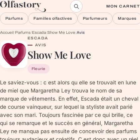
Aller au contenu
MON CARNET
Parfums
Familles olfactives
Parfumeurs
Marques
Accueil
/
Parfums
/
Escada
/
Show Me Love
/
Avis
ESCADA
AVIS
Show Me Love
Fleurie
Le saviez-vous : c est alors qu elle se trouvait en lune
de miel que Margaretha Ley trouva le nom de sa
marque de vêtements. En effet, Escada était un cheval
de course vainqueur, sur lequel la styliste avait parié
avec son mari. Toujours fascinée par ce qui brille, ce
qui se remarque et le succès en général, Margaretha
Ley ne manqua pas ensuite de concevoir des parfums
toujours audacieux et créatifs. C est donc avec un réel