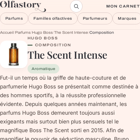
Aller au contenu
MON CARNET
Parfums
Familles olfactives
Parfumeurs
Marques
Accueil
/
Parfums
/
Hugo Boss
/
The Scent Intense
/
Composition
HUGO BOSS
COMPOSITION
The Scent Intense
Aromatique
Fut-il un temps où la griffe de haute-couture et de
parfumerie Hugo Boss se présentait comme destinée à
des hommes sportifs, à la réussite professionnelle
évidente. Depuis quelques années maintenant, les
parfums Hugo Boss demeurent toujours aussi
exigeants mais surtout bien plus sensuels tel le
magnifique Boss The Scent sorti en 2015. Afin de
magnifier le pouvoir de séduction masculine, Bruno