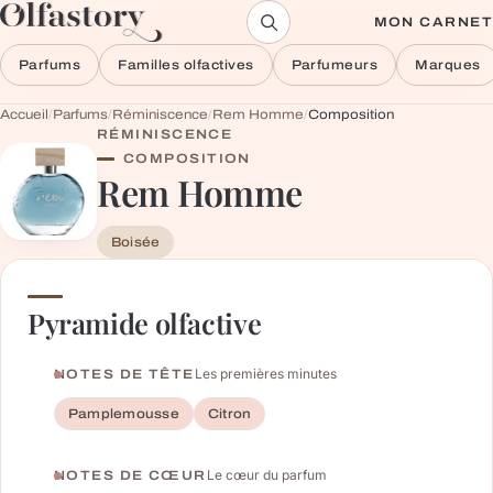
Aller au contenu
MON CARNET
Parfums
Familles olfactives
Parfumeurs
Marques
Accueil
/
Parfums
/
Réminiscence
/
Rem Homme
/
Composition
RÉMINISCENCE
COMPOSITION
Rem Homme
Boisée
Pyramide olfactive
Les premières minutes
NOTES DE TÊTE
Pamplemousse
Citron
Le cœur du parfum
NOTES DE CŒUR