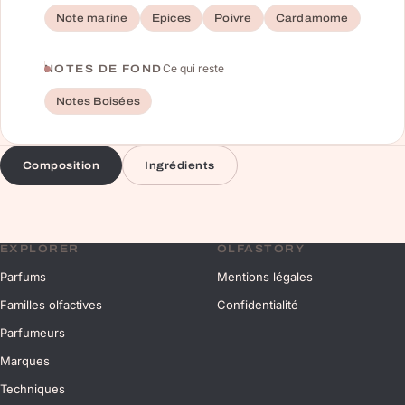
Note marine
Epices
Poivre
Cardamome
Ce qui reste
NOTES DE FOND
Notes Boisées
Composition
Ingrédients
EXPLORER
OLFASTORY
Parfums
Mentions légales
Familles olfactives
Confidentialité
Parfumeurs
Marques
Techniques