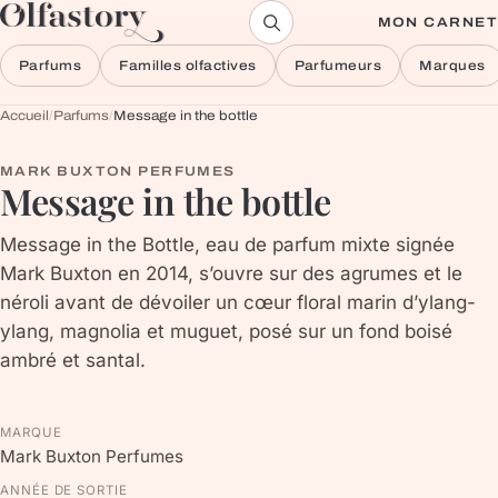
Aller au contenu
MON CARNET
Parfums
Familles olfactives
Parfumeurs
Marques
Accueil
/
Parfums
/
Message in the bottle
MARK BUXTON PERFUMES
Message in the bottle
Message in the Bottle, eau de parfum mixte signée
Mark Buxton en 2014, s’ouvre sur des agrumes et le
néroli avant de dévoiler un cœur floral marin d’ylang-
ylang, magnolia et muguet, posé sur un fond boisé
ambré et santal.
MARQUE
Mark Buxton Perfumes
ANNÉE DE SORTIE