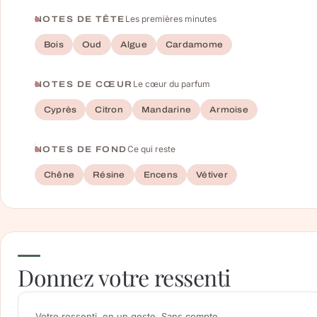
Les premières minutes
NOTES DE TÊTE
Bois
Oud
Algue
Cardamome
Le cœur du parfum
NOTES DE CŒUR
Cyprès
Citron
Mandarine
Armoise
Ce qui reste
NOTES DE FOND
Chêne
Résine
Encens
Vétiver
Donnez votre ressenti
Votre ressenti, en un geste. Sans compte.