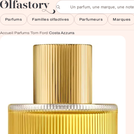
Aller au contenu
Rechercher un parfum
Parfums
Familles olfactives
Parfumeurs
Marques
Accueil
/
Parfums
/
Tom Ford
/
Costa Azzurra