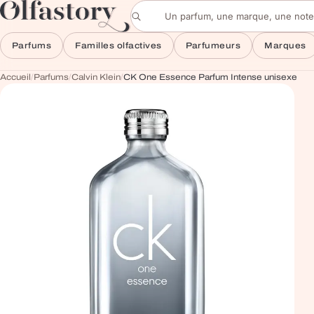
Aller au contenu
Rechercher un parfum
Parfums
Familles olfactives
Parfumeurs
Marques
Accueil
/
Parfums
/
Calvin Klein
/
CK One Essence Parfum Intense unisexe