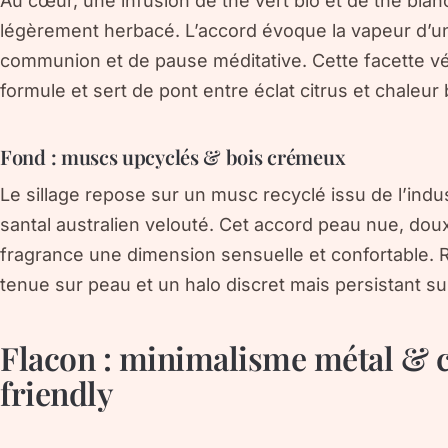
Au cœur, une infusion de
thé vert bio
et de
thé blan
légèrement herbacé. L’accord évoque la vapeur d’u
communion et de pause méditative. Cette facette vé
formule et sert de pont entre éclat citrus et chaleur
Fond : muscs upcyclés & bois crémeux
Le sillage repose sur un
musc recyclé
issu de l’indu
santal australien
velouté. Cet accord peau nue, doux
fragrance une dimension sensuelle et confortable. R
tenue sur peau et un halo discret mais persistant sur
Flacon : minimalisme métal & 
friendly