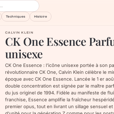
Techniques
Histoire
CALVIN KLEIN
CK One Essence Parf
unisexe
CK One Essence : l’icône unisexe portée à son p
révolutionnaire CK One, Calvin Klein célèbre le 
époque avec CK One Essence. Lancée le 1 er aoû
double concentration est signée par le maître par
du jus originel de 1994. Fidèle au manifeste de fluid
franchise, Essence amplifie la fraîcheur hespéri
premier opus, tout en livrant un sillage sensuel e
d’unité pour la génération Z comme pour les nosta