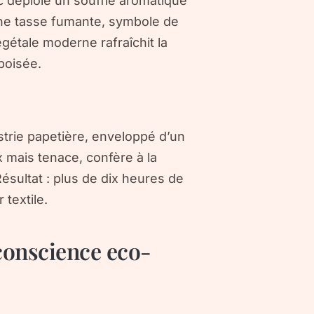
c
déploie un souffle aromatique
ne tasse fumante, symbole de
gétale moderne rafraîchit la
 boisée.
strie papetière, enveloppé d’un
 mais tenace, confère à la
ésultat : plus de dix heures de
 textile.
conscience eco-