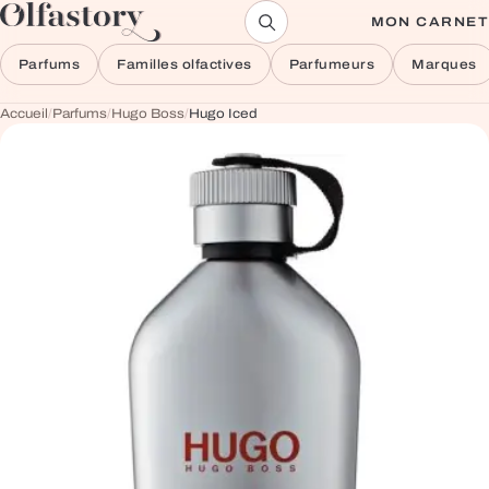
Aller au contenu
MON CARNET
Parfums
Familles olfactives
Parfumeurs
Marques
Accueil
/
Parfums
/
Hugo Boss
/
Hugo Iced