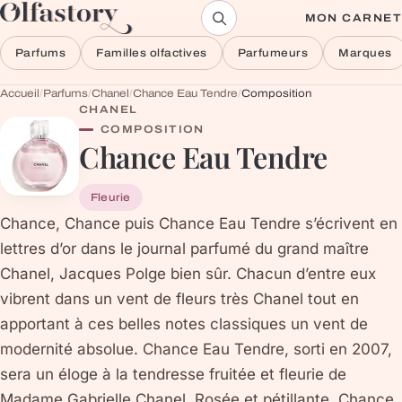
Aller au contenu
MON CARNET
Parfums
Familles olfactives
Parfumeurs
Marques
Accueil
/
Parfums
/
Chanel
/
Chance Eau Tendre
/
Composition
CHANEL
COMPOSITION
Chance Eau Tendre
Fleurie
Chance, Chance puis Chance Eau Tendre s’écrivent en
lettres d’or dans le journal parfumé du grand maître
Chanel, Jacques Polge bien sûr. Chacun d’entre eux
vibrent dans un vent de fleurs très Chanel tout en
apportant à ces belles notes classiques un vent de
modernité absolue. Chance Eau Tendre, sorti en 2007,
sera un éloge à la tendresse fruitée et fleurie de
Madame Gabrielle Chanel. Rosée et pétillante, Chance