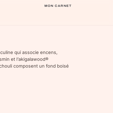
MON CARNET
sculine qui associe encens,
smin et l’akigalawood®
atchouli composent un fond boisé