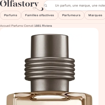
Aller au contenu
Rechercher un parfum
Parfums
Familles olfactives
Parfumeurs
Marques
Accueil
/
Parfums
/
Cerruti
/
1881 Riviera