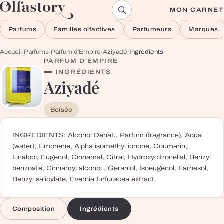
Aller au contenu
MON CARNET
Parfums
Familles olfactives
Parfumeurs
Marques
Accueil
/
Parfums
/
Parfum d'Empire
/
Aziyadé
/
Ingrédients
PARFUM D'EMPIRE
INGRÉDIENTS
Aziyadé
Boisée
INGREDIENTS: Alcohol Denat., Parfum (fragrance), Aqua
(water), Limonene, Alpha isomethyl ionone, Coumarin,
Linalool, Eugenol, Cinnamal, Citral, Hydroxycitronellal, Benzyl
benzoate, Cinnamyl alcohol , Geraniol, Isoeugenol, Farnesol,
Benzyl salicylate, Evernia furfuracea extract.
Composition
Ingrédients