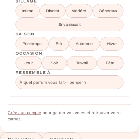
SILLAGE
Intime
Discret
Modéré
Généreux
Envahissant
SAISON
Printemps
Été
Automne
Hiver
OCCASION
Jour
Soir
Travail
Fête
RESSEMBLE À
Créez un compte
pour garder vos votes et retrouver votre
carnet.