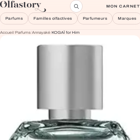
Aller au contenu
MON CARNET
Parfums
Familles olfactives
Parfumeurs
Marques
Accueil
/
Parfums
/
Annayaké
/
KOGAÏ for Him