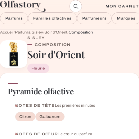
Aller au contenu
MON CARNET
Parfums
Familles olfactives
Parfumeurs
Marques
Accueil
/
Parfums
/
Sisley
/
Soir d'Orient
/
Composition
SISLEY
COMPOSITION
Soir d'Orient
Fleurie
Pyramide olfactive
Les premières minutes
NOTES DE TÊTE
Citron
Galbanum
Le cœur du parfum
NOTES DE CŒUR