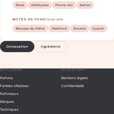
Rose
Aldéhydes
Poivre noir
Safran
Ce qui reste
NOTES DE FOND
Mousse de chêne
Patchouli
Encens
Cypriol
Composition
Ingrédients
EXPLORER
OLFASTORY
Parfums
Mentions légales
Familles olfactives
Confidentialité
Parfumeurs
Marques
Techniques