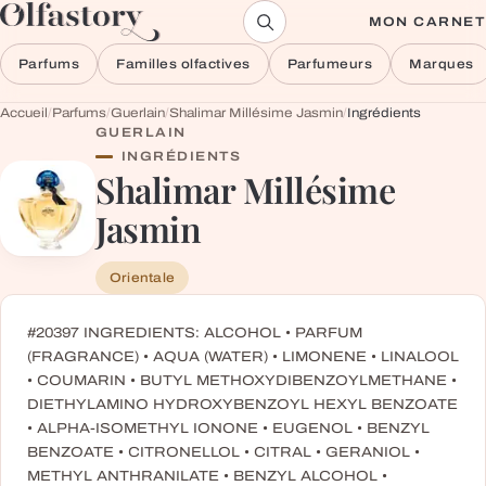
Aller au contenu
MON CARNET
Parfums
Familles olfactives
Parfumeurs
Marques
Accueil
/
Parfums
/
Guerlain
/
Shalimar Millésime Jasmin
/
Ingrédients
GUERLAIN
INGRÉDIENTS
Shalimar Millésime
Jasmin
Orientale
#20397 INGREDIENTS: ALCOHOL • PARFUM
(FRAGRANCE) • AQUA (WATER) • LIMONENE • LINALOOL
• COUMARIN • BUTYL METHOXYDIBENZOYLMETHANE •
DIETHYLAMINO HYDROXYBENZOYL HEXYL BENZOATE
• ALPHA-ISOMETHYL IONONE • EUGENOL • BENZYL
BENZOATE • CITRONELLOL • CITRAL • GERANIOL •
METHYL ANTHRANILATE • BENZYL ALCOHOL •