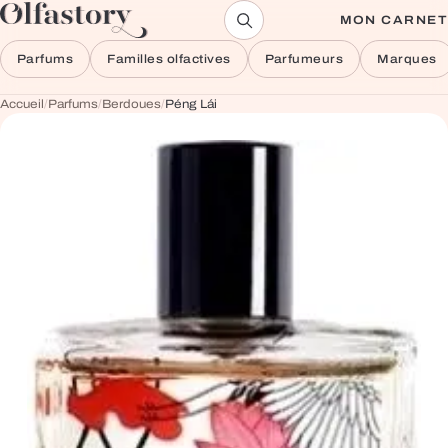
Aller au contenu
MON CARNET
Parfums
Familles olfactives
Parfumeurs
Marques
Accueil
/
Parfums
/
Berdoues
/
Péng Lái