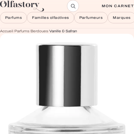
Aller au contenu
MON CARNET
Parfums
Familles olfactives
Parfumeurs
Marques
Accueil
/
Parfums
/
Berdoues
/
Vanille & Safran