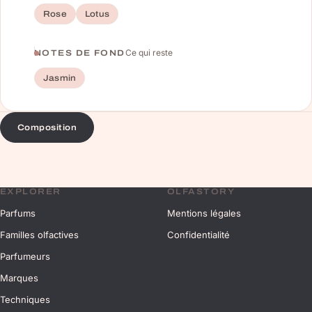
Rose
Lotus
Ce qui reste
NOTES DE FOND
Jasmin
Composition
EXPLORER
OLFASTORY
Parfums
Mentions légales
Familles olfactives
Confidentialité
Parfumeurs
Marques
Techniques