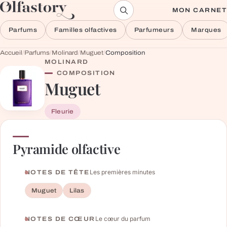
Aller au contenu
MON CARNET
Parfums
Familles olfactives
Parfumeurs
Marques
Accueil
/
Parfums
/
Molinard
/
Muguet
/
Composition
MOLINARD
COMPOSITION
Muguet
Fleurie
Pyramide olfactive
Les premières minutes
NOTES DE TÊTE
Muguet
Lilas
Le cœur du parfum
NOTES DE CŒUR