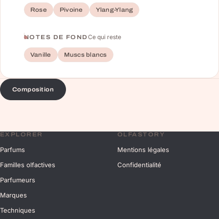
Rose
Pivoine
Ylang-Ylang
Ce qui reste
NOTES DE FOND
Vanille
Muscs blancs
Composition
EXPLORER
OLFASTORY
Parfums
Mentions légales
Familles olfactives
Confidentialité
Parfumeurs
Marques
Techniques