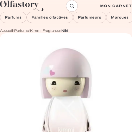
Aller au contenu
MON CARNET
Parfums
Familles olfactives
Parfumeurs
Marques
Accueil
/
Parfums
/
Kimmi Fragrance
/
Niki