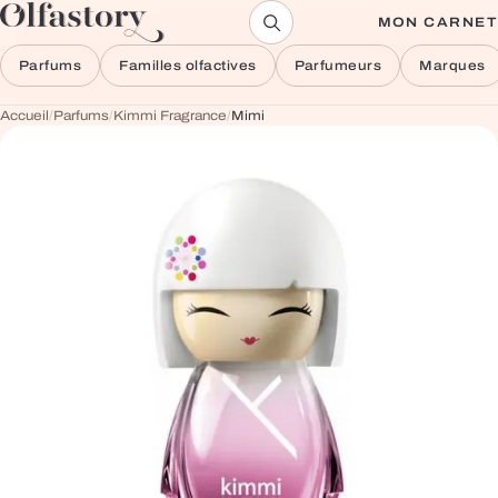
Aller au contenu
MON CARNET
Parfums
Familles olfactives
Parfumeurs
Marques
Accueil
/
Parfums
/
Kimmi Fragrance
/
Mimi