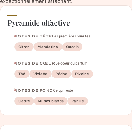
exceptionnellement attachant.
Pyramide olfactive
Les premières minutes
NOTES DE TÊTE
Citron
Mandarine
Cassis
Le cœur du parfum
NOTES DE CŒUR
Thé
Violette
Pêche
Pivoine
Ce qui reste
NOTES DE FOND
Cèdre
Muscs blancs
Vanille