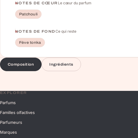
Le cœur du parfum
NOTES DE CŒUR
Patchouli
Ce qui reste
NOTES DE FOND
Fève tonka
Composition
Ingrédients
EXPLORER
Parfums
Familles olfactives
Parfumeurs
Marques