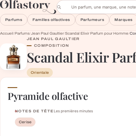
Aller au contenu
Rechercher un parfum
Parfums
Familles olfactives
Parfumeurs
Marques
Accueil
/
Parfums
/
Jean Paul Gaultier
/
Scandal Elixir Parfum pour Homme
/
Co
JEAN PAUL GAULTIER
COMPOSITION
Scandal Elixir P
Orientale
Pyramide olfactive
Les premières minutes
NOTES DE TÊTE
Cerise