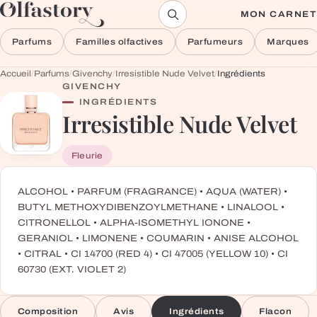
Aller au contenu
MON CARNET
Parfums
Familles olfactives
Parfumeurs
Marques
Accueil
/
Parfums
/
Givenchy
/
Irresistible Nude Velvet
/
Ingrédients
GIVENCHY
INGRÉDIENTS
Irresistible Nude Velvet
Fleurie
ALCOHOL • PARFUM (FRAGRANCE) • AQUA (WATER) •
BUTYL METHOXYDIBENZOYLMETHANE • LINALOOL •
CITRONELLOL • ALPHA-ISOMETHYL IONONE •
GERANIOL • LIMONENE • COUMARIN • ANISE ALCOHOL
• CITRAL • CI 14700 (RED 4) • CI 47005 (YELLOW 10) • CI
60730 (EXT. VIOLET 2)
Composition
Avis
Ingrédients
Flacon