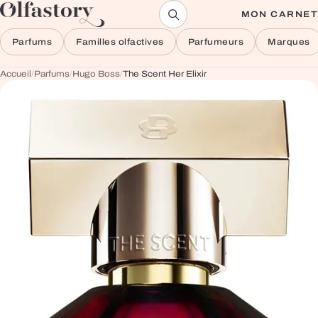
Aller au contenu
MON CARNET
Parfums
Familles olfactives
Parfumeurs
Marques
Accueil
/
Parfums
/
Hugo Boss
/
The Scent Her Elixir