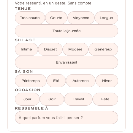
Votre ressenti, en un geste. Sans compte.
TENUE
Très courte
Courte
Moyenne
Longue
Toute la journée
SILLAGE
Intime
Discret
Modéré
Généreux
Envahissant
SAISON
Printemps
Été
Automne
Hiver
OCCASION
Jour
Soir
Travail
Fête
RESSEMBLE À