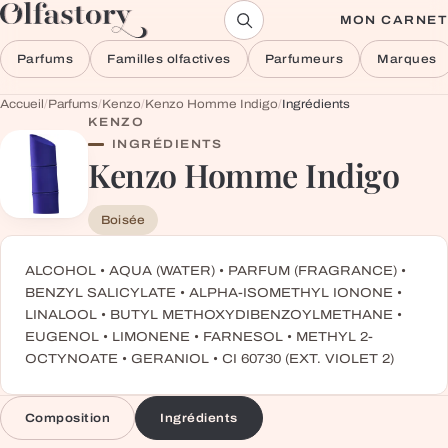
Aller au contenu
MON CARNET
Parfums
Familles olfactives
Parfumeurs
Marques
Accueil
/
Parfums
/
Kenzo
/
Kenzo Homme Indigo
/
Ingrédients
KENZO
INGRÉDIENTS
Kenzo Homme Indigo
Boisée
ALCOHOL • AQUA (WATER) • PARFUM (FRAGRANCE) •
BENZYL SALICYLATE • ALPHA-ISOMETHYL IONONE •
LINALOOL • BUTYL METHOXYDIBENZOYLMETHANE •
EUGENOL • LIMONENE • FARNESOL • METHYL 2-
OCTYNOATE • GERANIOL • CI 60730 (EXT. VIOLET 2)
Composition
Ingrédients