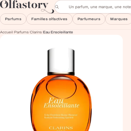
Aller au contenu
Rechercher un parfum
Parfums
Familles olfactives
Parfumeurs
Marques
Accueil
/
Parfums
/
Clarins
/
Eau Ensoleillante