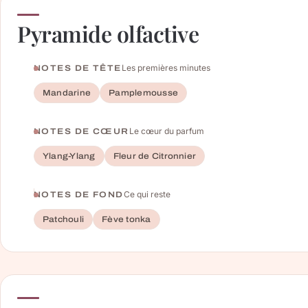
Pyramide olfactive
Les premières minutes
NOTES DE TÊTE
Mandarine
Pamplemousse
Le cœur du parfum
NOTES DE CŒUR
Ylang-Ylang
Fleur de Citronnier
Ce qui reste
NOTES DE FOND
Patchouli
Fève tonka