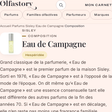
Aller au contenu
MON CARNET
Parfums
Familles olfactives
Parfumeurs
Marques
Accueil
/
Parfums
/
Sisley
/
Eau de Campagne
/
Composition
SISLEY
COMPOSITION
Eau de Campagne
Hespéridée
Grand classique de la parfumerie, « Eau de
Campagne » est le premier parfum de la maison Sisley.
Sorti en 1976, « Eau de Campagne » est à l’opposé de la
mode de l’époque. On dit même qu’« Eau de
Campagne » est une essence consensuelle tant elle
est différente des autres parfums de la fin des
années 70. Si « Eau de Campagne » est en décalage,
elle n’en reste pas moins une fragrance familiale,