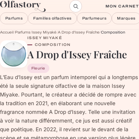
Aller au contenu
MON CARNET
Parfums
Familles olfactives
Parfumeurs
Marques
Accueil
/
Parfums
/
Issey Miyaké
/
A Drop d'Issey Fraîche
/
Composition
ISSEY MIYAKÉ
COMPOSITION
A Drop d'Issey Fraîche
Fleurie
L’Eau d’Issey est un parfum intemporel qui a longtemps
été la seule signature olfactive de la maison Issey
Miyake. Pourtant, le créateur a décidé de rompre avec
la tradition en 2021, en élaborant une nouvelle
fragrance nommée A Drop d’Issey. Telle une invitation
à voir la nature différemment, ce jus est aussi créatif
que poétique. En 2022, il revient sur le devant de la
scène et se métamorphose en une version plus légère