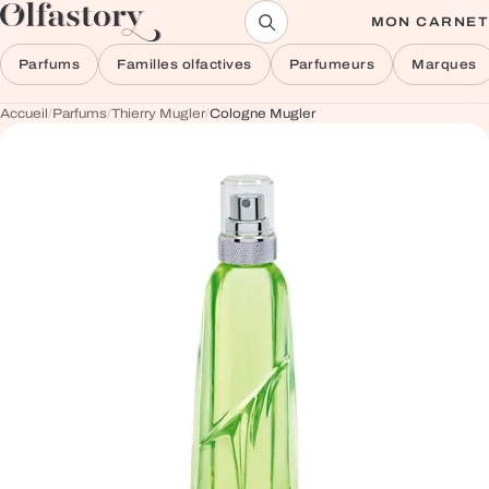
Aller au contenu
MON CARNET
Parfums
Familles olfactives
Parfumeurs
Marques
Accueil
/
Parfums
/
Thierry Mugler
/
Cologne Mugler