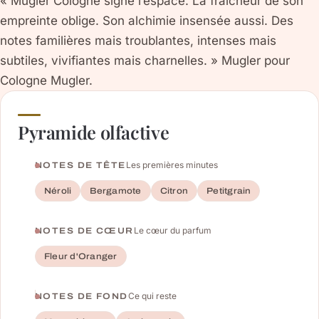
« Mugler Cologne signe l’espace. La fraîcheur de son
empreinte oblige. Son alchimie insensée aussi. Des
notes familières mais troublantes, intenses mais
subtiles, vivifiantes mais charnelles. » Mugler pour
Cologne Mugler.
Pyramide olfactive
Les premières minutes
NOTES DE TÊTE
Néroli
Bergamote
Citron
Petitgrain
Le cœur du parfum
NOTES DE CŒUR
Fleur d'Oranger
Ce qui reste
NOTES DE FOND