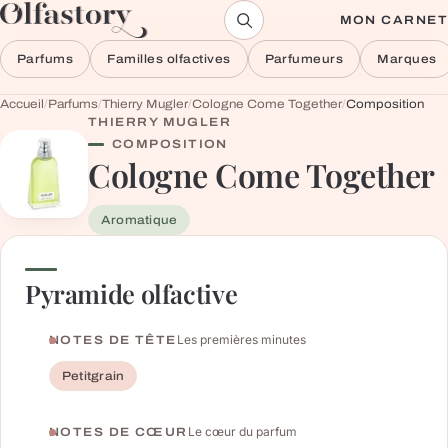
Aller au contenu
MON CARNET
Parfums
Familles olfactives
Parfumeurs
Marques
Accueil
/
Parfums
/
Thierry Mugler
/
Cologne Come Together
/
Composition
THIERRY MUGLER
COMPOSITION
Cologne Come Together
Aromatique
Pyramide olfactive
Les premières minutes
NOTES DE TÊTE
Petitgrain
Le cœur du parfum
NOTES DE CŒUR