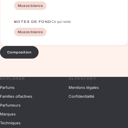
Muscs blancs
Ce qui reste
NOTES DE FOND
Muscs blancs
Composition
EXPLORER
OLFASTORY
Parfums
Mentions légales
Familles olfactives
Confidentialité
Parfumeurs
Marques
Techniques