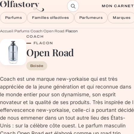
Aller au contenu
MON CARNET
Parfums
Familles olfactives
Parfumeurs
Marques
Accueil
/
Parfums
/
Coach
/
Open Road
/
Flacon
COACH
FLACON
Open Road
Boisée
Coach est une marque new-yorkaise qui est très
appréciée de la jeune génération et qui reconnue dans
le monde entier pour son dynamisme, son esprit
novateur et la qualité de ses produits. Très inspirée de l
effervescence new-yorkaise, celle-ci a pourtant décidé
de nous emmener dans un tout autre lieu des États-
Unis : sur la célèbre côte ouest. Le parfum masculin
Coach Open Road est élaboré comme un road trip