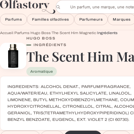
Aller au contenu
Rechercher un parfum
Parfums
Familles olfactives
Parfumeurs
Marques
Accueil
/
Parfums
/
Hugo Boss
/
The Scent Him Magnetic
/
Ingrédients
HUGO BOSS
INGRÉDIENTS
The Scent Him Ma
Aromatique
INGREDIENTS: ALCOHOL DENAT., PARFUM/FRAGRANCE,
AQUA/WATER/EAU, ETHYLHEXYL SALICYLATE, LINALOOL,
LIMONENE, BUTYL METHOXYDIBENZOYLMETHANE, COUM
HYDROXYCITRONELLAL, CITRONELLOL, CITRAL, ALCOHOL
GERANIOL, TRIS(TETRAMETHYLHYDROXYPIPERIDINOL) C
BENZYL BENZOATE, EUGENOL, EXT. VIOLET 2 (CI 60730).