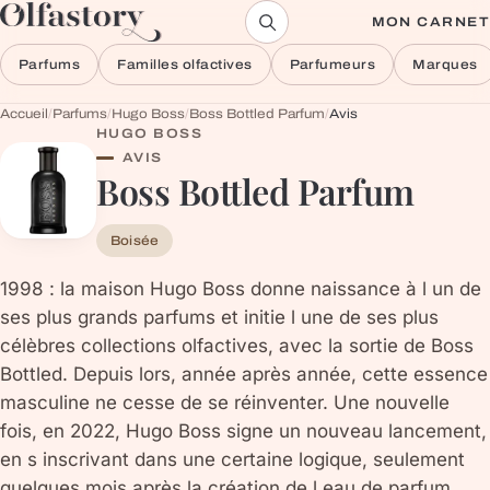
Aller au contenu
MON CARNET
Parfums
Familles olfactives
Parfumeurs
Marques
Accueil
/
Parfums
/
Hugo Boss
/
Boss Bottled Parfum
/
Avis
HUGO BOSS
AVIS
Boss Bottled Parfum
Boisée
1998 : la maison Hugo Boss donne naissance à l un de
ses plus grands parfums et initie l une de ses plus
célèbres collections olfactives, avec la sortie de Boss
Bottled. Depuis lors, année après année, cette essence
masculine ne cesse de se réinventer. Une nouvelle
fois, en 2022, Hugo Boss signe un nouveau lancement,
en s inscrivant dans une certaine logique, seulement
quelques mois après la création de l eau de parfum